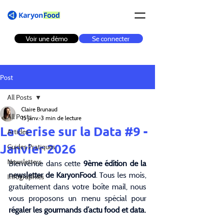
Voir une démo
Se connecter
Post
All Posts
Claire Brunaud
All Posts
15 janv.
3 min de lecture
La Cerise sur la Data #9 -
Articles
Janvier 2026
Guides Pratiques
Newsletters
Bienvenue dans cette
 9ème édition de la 
newsletter de KaryonFood
. Tous les mois, 
Infographies
gratuitement dans votre boîte mail, nous 
vous proposons un menu spécial pour 
régaler les gourmands d’actu food et data.