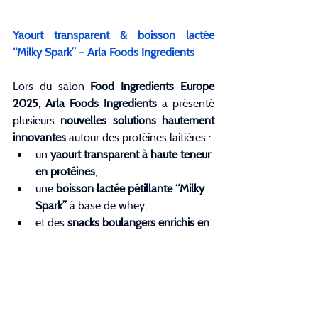
Yaourt transparent & boisson lactée 
“Milky Spark” – Arla Foods Ingredients
Lors du salon 
Food Ingredients Europe 
2025
, 
Arla Foods Ingredients
 a présenté 
plusieurs 
nouvelles solutions hautement 
innovantes
 autour des protéines laitières :
un 
yaourt transparent à haute teneur 
en protéines
,
une 
boisson lactée pétillante “Milky 
Spark”
 à base de whey,
et des 
snacks boulangers enrichis en 
protéines
.
📌 
Source : 
Food Ingredients Europe 
2025 