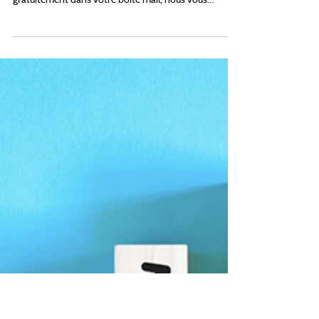
16 juil.
4 min de lecture
Newsletters
La Cerise sur la Data #15 -
Juillet 2026
Bienvenue dans cette 15ème édition de La Cerise sur
la Data, la newsletter de KaryonFood. Tous les mois,
gratuitement dans votre boîte mail, nous vous
proposons un menu spécial pour régaler les
gourmands d’actu food et data. Au menu ce mois-ci : •
A la Une : Les guinguettes fleurissent un peu partout
en France • Le chiffre du mois : +80% de ventes d'eau
• Le podcast à déguster : Coffee Shops Invaders, ils
sont partout ! • La Success Story du mois : Pierre
Martinet • Les dé