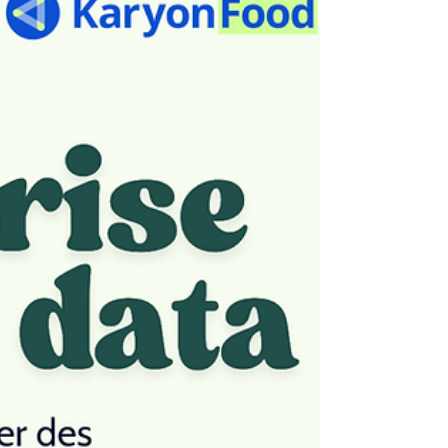
L’été est souvent le bon moment pour ralentir,
prendre du recul… et regarder enfin ces sujets que l’on
repousse pendant le reste de l’année. Parmi eux : les
données sell-out. Elles permettent pourtant de mieux
comprendre ce qui se passe réellement sur le terrain :
quelles références performent, quels dépôts méritent
davantage d’attention, quels clients finaux achètent
les produits ou encore quelles opérations
promotionnelles ont vraiment généré des ventes.
Pour vous aider à f