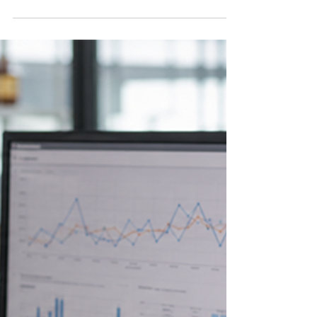
Sur le terrain, les mauvaises surprises arrivent
rarement au bon moment. Une référence qui ne sort
plus d’un dépôt. Une baisse de volume détectée trop
tard. Une rupture sur un produit stratégique. Une
promotion qui ne produit pas l’effet attendu. Un client
final qui change progressivement ses habitudes
d’achat. Une gamme qui décroche dans une zone sans
que personne ne l’ait vraiment vu venir. Pour un
Responsable Régional, ces situations sont
particulièrement sensibles. Parce