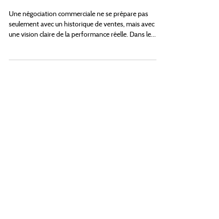
28 juil.
6 min de lecture
Articles
Comment préparer une
négociation Foodservice avec
la bonne donnée sell-out
Une négociation commerciale ne se prépare pas
seulement avec un historique de ventes, mais avec
une vision claire de la performance réelle. Dans le
Foodservice, cette nuance est essentielle. Les
directions commerciales disposent souvent de
nombreuses données : volumes sell-in, conditions
commerciales, historiques de commandes, objectifs
par distributeur, retours terrain, performances par
gamme, parfois quelques données marché. Mais au
moment de négocier, une question revient