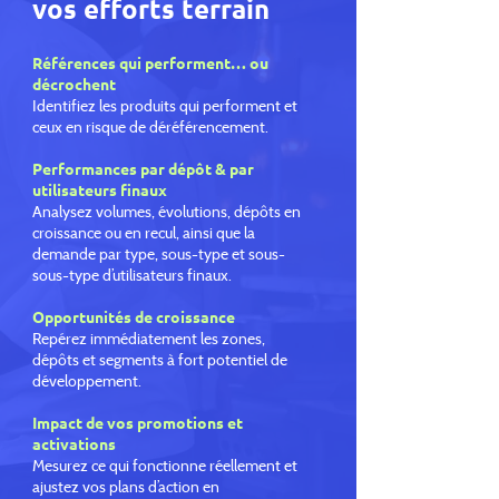
vos efforts terrain
Références qui performent… ou
décrochent
Identifiez les produits qui performent et
ceux en risque de déréférencement.
Performances par dépôt & par
utilisateurs finaux
Analysez volumes, évolutions, dépôts en
croissance ou en recul, ainsi que la
demande par type, sous-type et sous-
sous-type d’utilisateurs finaux.​
Opportunités de croissance
Repérez immédiatement les zones,
dépôts et segments à fort potentiel de
développement.
Impact de vos promotions et
activations
Mesurez ce qui fonctionne réellement et
ajustez vos plans d’action en