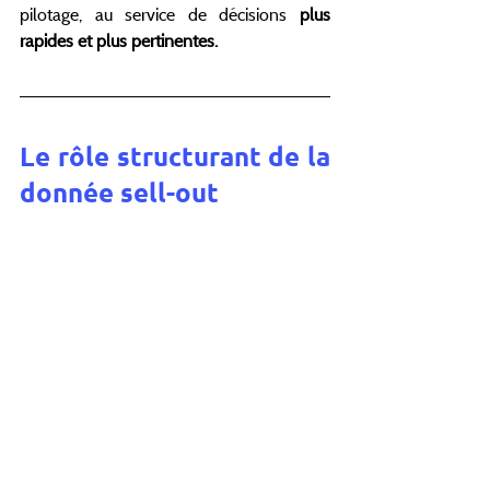
pilotage, au service de décisions
 plus 
rapides et plus pertinentes.
Le rôle structurant de la 
donnée sell-out
Si cette approche reste encore difficile à 
généraliser, c’est principalement en raison 
de la 
complexité liée à la collecte et au 
traitement des données.
Entre les formats distributeurs, les délais 
de mise à disposition et la dispersion des 
sources, accéder à une vision claire de la 
performance réelle
 représente un défi 
important.