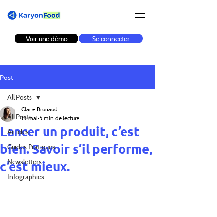
Voir une démo
Se connecter
Post
All Posts
Claire Brunaud
All Posts
19 mai
5 min de lecture
Lancer un produit, c’est
Articles
bien. Savoir s’il performe,
Guides Pratiques
Newsletters
c’est mieux.
Infographies