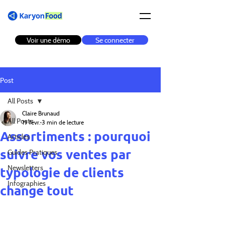
Voir une démo
Se connecter
Post
All Posts
Claire Brunaud
All Posts
19 févr.
3 min de lecture
Assortiments : pourquoi
Articles
suivre vos ventes par
Guides Pratiques
Newsletters
typologie de clients
Infographies
change tout