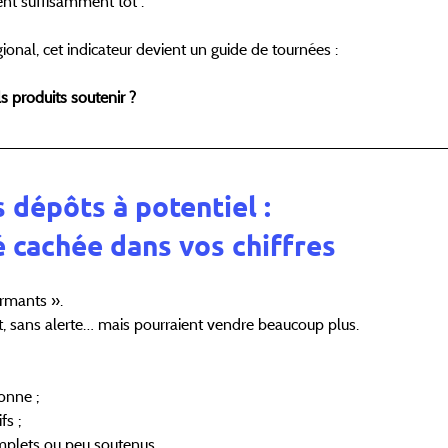
ent suffisamment tôt .
onal, cet indicateur devient un guide de tournées :
ls produits soutenir ?
s dépôts à potentiel : 
é cachée dans vos chiffres
ormants ».
, sans alerte… mais pourraient vendre beaucoup plus.
onne ;
fs ;
mplets ou peu soutenus.