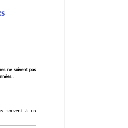
ts
es ne suivent pas 
onnées .
us souvent à un 