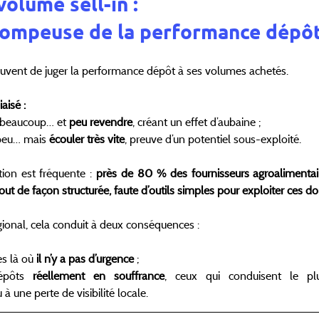
olume sell-in : 
trompeuse de la performance dépô
ouvent de juger la performance dépôt à ses volumes achetés. 
aisé :
 beaucoup… et 
peu revendre
, créant un effet d’aubaine ;
peu… mais 
écouler très vite
, preuve d’un potentiel sous-exploité.
tion est fréquente : 
près de 80 % des fournisseurs agroalimentair
ut de façon structurée, faute d’outils simples pour exploiter ces d
ional, cela conduit à deux conséquences :
es là où 
il n’y a pas d’urgence
 ;
épôts 
réellement en souffrance
, ceux qui conduisent le pl
 une perte de visibilité locale.