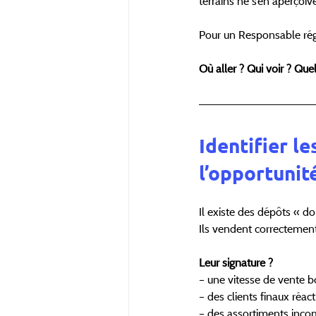
terrains ne s’en aperçoiv
Pour un Responsable régi
Où aller ? Qui voir ? Que
Identifier le
l’opportunit
Il existe des dépôts « d
Ils vendent correctement
Leur signature ?
– une vitesse de vente b
– des clients finaux réacti
– des assortiments inco